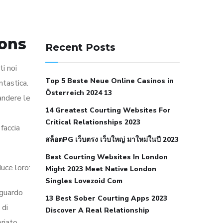
141 91 blood pressure
ions
anticoagulation in pulmonary
Recent Posts
hypertension
can reducing salt lower
ti noi
blood pressure
dm with hypertension
Top 5 Beste Neue Online Casinos in
ntastica.
icd 10
does low blood pressure cause
Österreich 2024 13
andere le
cramps
foods to eat to reduce
14 Greatest Courting Websites For
hypertension
foods to eat when your
Critical Relationships 2023
faccia
blood pressure is high
is hypertension
สล็อตPG เว็บตรง เว็บใหญ่ มาใหม่ในปี 2023
an autoimmune disease
low blood
Best Courting Websites In London
pressure after nap
low blood pressure
duce loro:
Might 2023 Meet Native London
body temperature
low fat diet for
Singles Lovezoid Com
hypertension
nephrology hypertension
iguardo
13 Best Sober Courting Apps 2023
medical associates
normal heart rate
 di
Discover A Real Relationship
with high blood pressure
what does
priato