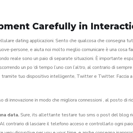
ment Carefully in Interact
 cellulare dating applicazioni. Sento che qualcosa che consegna tut
e nuove-persone, e aiuta noi molto meglio comunicare è una cosa fa
mondo reale sono un paio di separate situazioni. È importante esp
ascorrendo un po ‘di tempo l’uno con l’altro, al contrario di sempre
tramite tuo dispositivo intelligente, Twitter e Twitter. Faccia a 
o di innovazione in modo che migliora connessioni , al posto di ri
una data.
Sure, its allettante testare tuo sms o post del blog r
 contrario di lasciare il telefono acceso e controllarlo ogni paio
ere very disruptive per you e your time, e anche consegna inappro